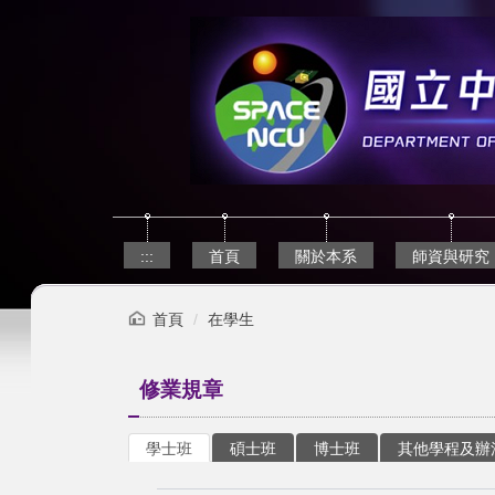
跳
到
主
要
內
容
區
:::
首頁
關於本系
師資與研究
首頁
在學生
修業規章
學士班
碩士班
博士班
其他學程及辦