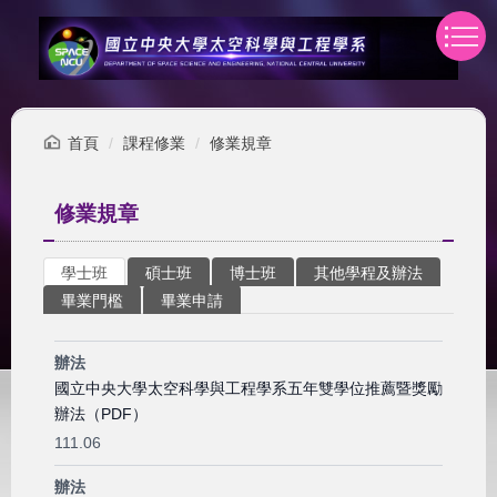
跳
到
主
要
內
容
首頁
課程修業
修業規章
區
修業規章
學士班
碩士班
博士班
其他學程及辦法
畢業門檻
畢業申請
辦法
國立中央大學太空科學與工程學系五年雙學位推薦暨獎勵
辦法（PDF）
111.06
辦法