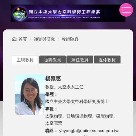
跳
到
主
要
內
容
首頁
師資與研究
教師陣容
區
主聘教員
從聘教員
兼任教員
退休教員
楊雅惠
教授、太空系系主任
學歷：
國立中央大學太空科學研究所博士
專長：
太陽物理、日地環境物理、磁層物理、
太空電漿
聯絡：
yhyang[at]jupiter.ss.ncu.edu.tw