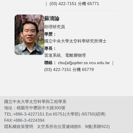
｜ (03) 422-7151 分機 65771
蘇清論
助理研究員
學歷：
國立中央大學太空科學研究所博士
專長：
雷達系統、電離層物理
聯絡：
clsu[at]jupiter.ss.ncu.edu.tw
｜
(03) 422-7151 分機 65779
國立中央大學太空科學與工程學系
地址：桃園市中壢區中大路300號
TEL:+886-3-4227151 Ext.65751(大學部) /65750(碩博)
FAX:+886-3-4224394
隱私權政策聲明
太空系所在位置健雄館8、9樓(系辦922)