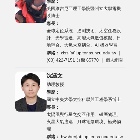
學歷：
美國維吉尼亞理工學院暨州立大學電機
系博士
專長：
全球定位系統、遙測技術、太空任務設
計、光學雷達、高層大氣數值模擬、日
地耦合、大氣太空耦合、AI 機器學習
聯絡：
cissi[at]jupiter.ss.ncu.edu.tw
｜
(03) 422-7151 分機 65770 ｜
個人網頁
沈涵文
助理教授
學歷：
國立中央大學太空科學與工程學系博士
專長：
太陽風與行星之交互作用、磁層物理、
火星大氣逃逸、月球電漿環境、極光物
理
聯絡：
hwshen[at]jupiter.ss.ncu.edu.tw