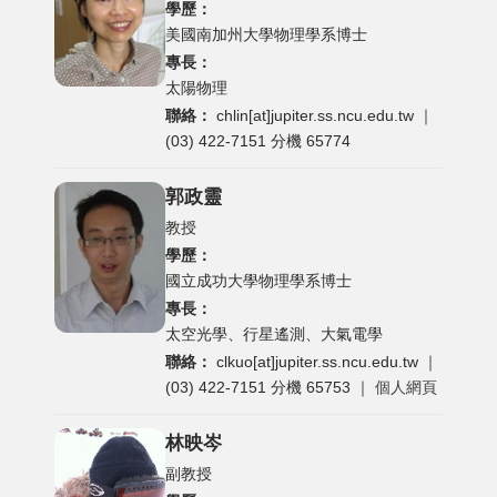
學歷：
美國南加州大學物理學系博士
專長：
太陽物理
聯絡：
chlin[at]jupiter.ss.ncu.edu.tw
｜
(03) 422-7151 分機 65774
郭政靈
教授
學歷：
國立成功大學物理學系博士
專長：
太空光學、行星遙測、大氣電學
聯絡：
clkuo[at]jupiter.ss.ncu.edu.tw
｜
(03) 422-7151 分機 65753 ｜
個人網頁
林映岑
副教授