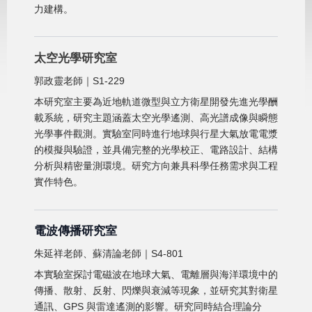
力建構。
太空光學研究室
郭政靈老師｜S1-229
本研究室主要為近地軌道微型與立方衛星開發先進光學酬
載系統，研究主題涵蓋太空光學遙測、高光譜成像與瞬態
光學事件觀測。實驗室同時進行地球與行星大氣放電電漿
的模擬與驗證，並具備完整的光學校正、電路設計、結構
分析與精密量測環境。研究方向兼具科學任務需求與工程
實作特色。
電波傳播研究室
朱延祥老師、蘇清論老師｜S4-801
本實驗室探討電磁波在地球大氣、電離層與海洋環境中的
傳播、散射、反射、閃爍與衰減等現象，並研究其對衛星
通訊、GPS 與雷達遙測的影響。研究同時結合理論分