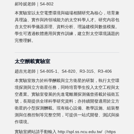
郝玲妮老師｜S4-802
本實驗室以太空電漿環境與磁場相關研究為核心，培育兼
具理論、實作與跨領域能力的太空科學人才。研究內容包
含太空科學儀器原理、資料分析、理論建模與數值模擬。
學生可透過軟體應用與實作訓練，建立對太空環境議題的
完整理解。
太空酬載實驗室
趙吉光老師｜S4-805-1、S4-820、R3-315、R3-406
本實驗室致力於科學酬載與立方衛星的研製，執行太空環
境探測與立方衛星任務，同時培育學生投入太空工程與太
空產業。實驗室發展的先進電離層探測儀曾搭載於福衛五
號，長期提供全球科學研究資料；亦持續開發適用於立方
衛星的小型探測酬載。現有核心設備、教學設施、組裝整
測與任務控制等完整空間，可提供一站式開發、測試與操
作環境。
實驗室網站請手動輸入
http://spl.ss.ncu.edu.tw/
（https