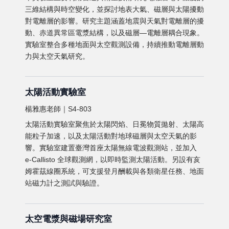
三維結構與時空變化，並探討地表大氣、磁層與太陽擾動
對電離層的影響。研究主題涵蓋地震與天氣對電離層的擾
動、赤道異常區電漿結構，以及磁層—電離層耦合現象。
實驗室整合多種地面與太空觀測設備，持續推動電離層動
力與太空天氣研究。
太陽活動實驗室
楊雅惠老師｜S4-803
太陽活動實驗室聚焦於太陽閃焰、日冕物質拋射、太陽高
能粒子加速，以及太陽活動對地球磁層與太空天氣的影
響。實驗室建置臺灣首座太陽無線電波觀測站，並加入
e-Callisto 全球觀測網，以即時監測太陽活動。另設有亥
姆霍茲線圈系統，可支援登月酬載與各類衛星任務、地面
站磁力計之測試與驗證。
太空電漿與磁場研究室