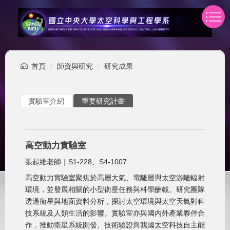
跳
到
主
要
內
容
首頁
師資與研究
研究成果
區
實驗室介紹
重要研究計畫
高空動力實驗室
張起維老師｜S1-228、S4-1007
高空動力實驗室聚焦於高層大氣、電離層與太空游離輻射
環境，並發展相關的小型衛星任務與科學酬載。研究團隊
透過衛星與地面資料分析，探討太空環境與太空天氣對科
技系統及人類生活的影響。實驗室亦與國內外產業夥伴合
作，推動衛星系統開發、技術驗證與我國太空科技自主能