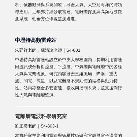
析、儀器觀測與系統開發，涵蓋大氣、太空到海洋的跨領
域應用。近年亦持續發展雷達、電離層探測與高頻地波觀
測系統，朝全方位環境監測邁進。
中壢特高頻雷達站
朱延祥老師、蘇清論老師｜S4-801
中壢特高頻雷達站設立於中央大學校園內，長期利用雷達
回波訊號分析對流層、平流層、中氣層與電離層中的各種
大氣與電漿現象。研究內容涵蓋三維風場、降雨、重力
波、閃電、流星，以及電離層不規則體的結構與動力特
性。站內亦整合多套雷達、接收與控制系統，並支援例行
性大氣與電離層監測。
電離層電波科學研究室
劉正彥老師｜S4-803-1
本實驗室主要利用雷達與衛星技術研究電離層電子濃度的