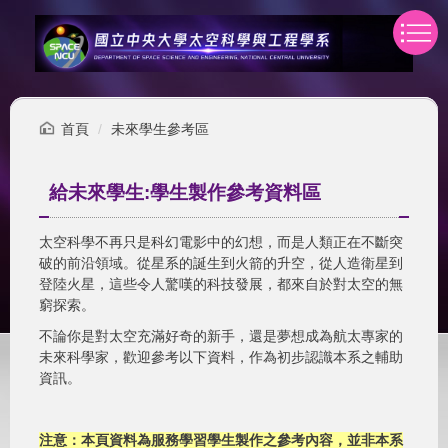
跳
到
主
要
內
容
首頁
未來學生參考區
區
給未來學生:學生製作參考資料區
太空科學不再只是科幻電影中的幻想，而是人類正在不斷突
破的前沿領域。從星系的誕生到火箭的升空，從人造衛星到
登陸火星，這些令人驚嘆的科技發展，都來自於對太空的無
窮探索。
不論你是對太空充滿好奇的新手，還是夢想成為航太專家的
未來科學家，歡迎參考以下資料，作為初步認識本系之輔助
資訊。
注意：
本頁資料為服務學習學生製作之參考內容，並非本系