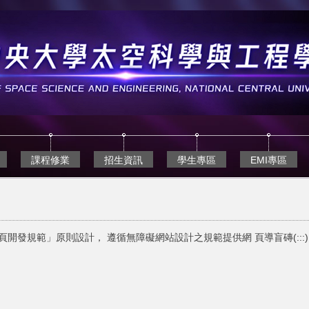
課程修業
招生資訊
學生專區
EMI專區
頁開發規範」原則設計， 遵循無障礙網站設計之規範提供網 頁導盲磚(:::)、網站導覽 