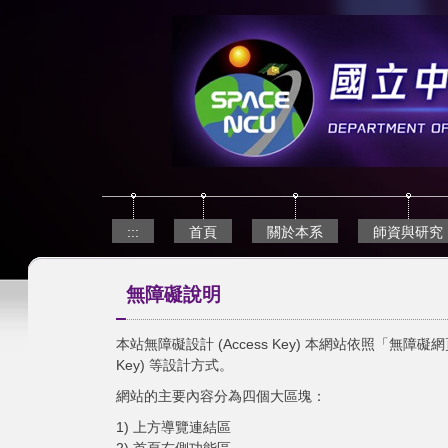
跳
到
主
要
內
容
區
:::
首頁
關於本系
師資與研究
無障礙說明
本站無障礙設計 (Access Key) 本網站依照「無障礙網
Key) 等設計方式。
網站的主要內容分為四個大區塊：
1) 上方導覽連結區