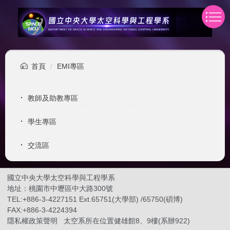
跳
到
主
要
內
容
首頁
EMI專區
區
教師及助教專區
學生專區
交流區
國立中央大學太空科學與工程學系
地址：桃園市中壢區中大路300號
TEL:+886-3-4227151 Ext.65751(大學部) /65750(碩博)
FAX:+886-3-4224394
隱私權政策聲明
太空系所在位置健雄館8、9樓(系辦922)