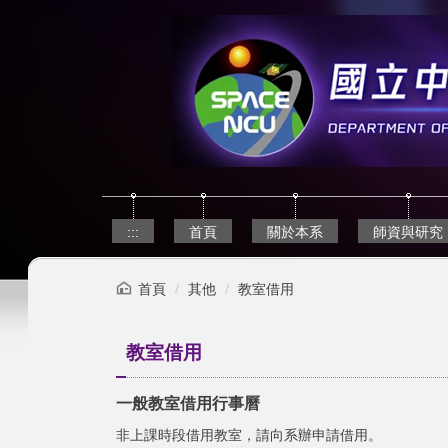
跳
到
主
要
內
容
區
:::
首頁
關於本系
師資與研究
首頁
其他
教室借用
教室借用
一般教室借用行事曆
非上課時段借用教室，請向系辦申請借用。