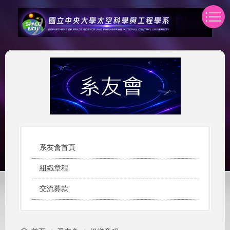
跳
到
主
要
內
容
區
系友會首頁
組織章程
交流募款