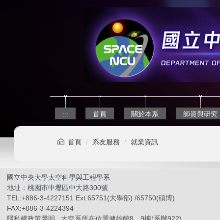
跳
到
主
要
內
容
區
:::
首頁
關於本系
師資與研究
首頁
系友服務
就業資訊
國立中央大學太空科學與工程學系
地址：桃園市中壢區中大路300號
TEL:+886-3-4227151 Ext.65751(大學部) /65750(碩博)
FAX:+886-3-4224394
隱私權政策聲明
太空系所在位置健雄館8、9樓(系辦922)