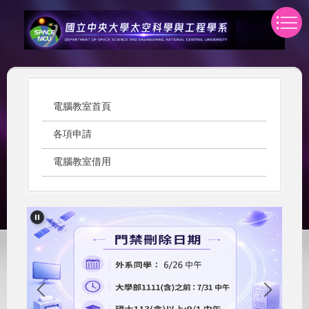
跳
到
主
要
內
容
區
電腦教室首頁
各項申請
電腦教室借用