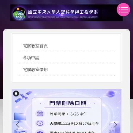
跳
到
主
要
內
容
區
電腦教室首頁
各項申請
電腦教室借用